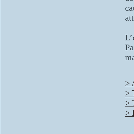
ca
at
L’
Pa
ma
> 
> 
> 
> 