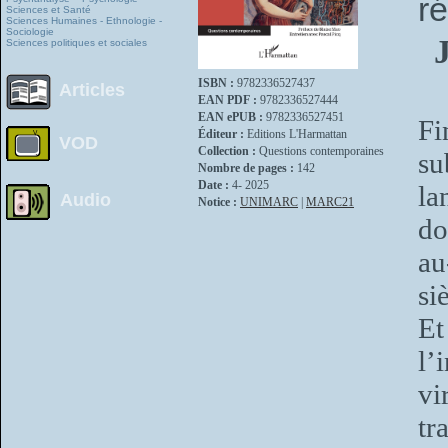
r
Sciences et Santé
Sciences Humaines - Ethnologie -
Sociologie
Sciences politiques et sociales
ISBN :
9782336527437
Articles
EAN PDF :
9782336527444
EAN ePUB :
9782336527451
Fi
Éditeur :
Editions L'Harmattan
VOD
Collection :
Questions contemporaines
su
Nombre de pages :
142
Date :
4- 2025
la
Audio
Notice :
UNIMARC
|
MARC21
do
au
si
Et
l’
vi
tr