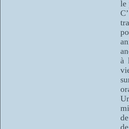
le
C’
tr
po
an
an
à 
vi
su
or
Un
mi
de
de