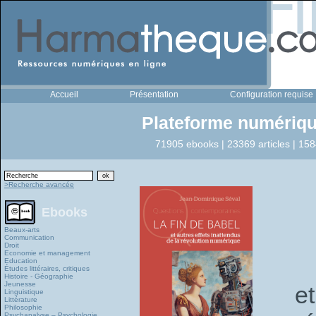
Accueil
Présentation
Configuration requise
Plateforme numériqu
71905 ebooks | 23369 articles | 158
>Recherche avancée
Ebooks
Beaux-arts
Communication
Droit
Economie et management
Education
Études littéraires, critiques
Histoire - Géographie
Jeunesse
e
Linguistique
Littérature
Philosophie
Psychanalyse – Psychologie