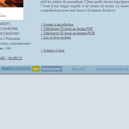
péril les métiers du journalisme ? Dans quelle mesure imprégnera-
? Fruit d’une longue enquête et de retours du terrain,
La nouvell
compréhension pour nous hisser à la hauteur du
kaïros
.
6492971
> Ajouter à ma sélection
82336492988
> Télécharger l'E-book au format PDF
> Télécharger l'E-book au format ePUB
782336492995
> Lire ce livre en ligne
ns L'Harmattan
stions contemporaines
es :
164
> Acheter ce livre
ARC
|
MARC21
Aide / FAQ
Conditions générales de