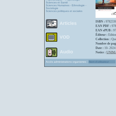
Sciences et Santé
Sciences Humaines - Ethnologie -
Sociologie
Sciences politiques et sociales
ISBN :
978233
Articles
EAN PDF :
97
EAN ePUB :
9
Éditeur :
Editio
VOD
Collection :
Que
Nombre de pag
Date :
10- 2024
Audio
Notice :
UNIM
Accès administrations organismes :