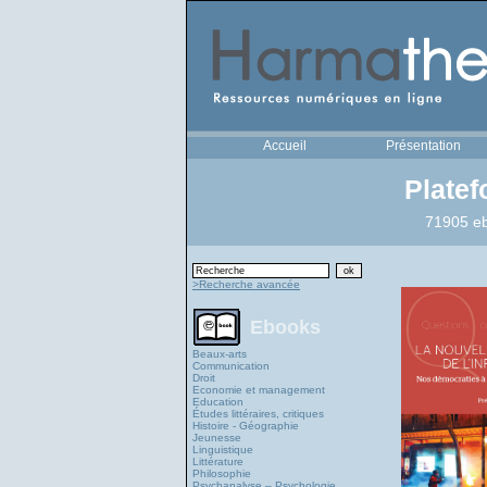
Accueil
Présentation
Plate
71905 eb
>Recherche avancée
Ebooks
Beaux-arts
Communication
Droit
Economie et management
Education
Études littéraires, critiques
Histoire - Géographie
Jeunesse
Linguistique
Littérature
Philosophie
Psychanalyse – Psychologie