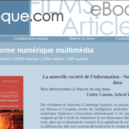
Configuration requise
Obtenir un devis
Contact
forme numérique multimédia
ooks | 23369 articles | 1584 vidéos | 559 audios
La nouvelle société de l’information - N
data
Nos démocraties à l’heure du big data
Cédric Canton, Achraf
Des révélations de Snowden à Cambridge Analytica, en passant p
par Moscou et l’irruption récente des intelligences artificielle
numériques bouleverse l’écosystème informationnel et les en
craignent qu’elle n’érode les fondements de nos démocraties libér
venir, alors que se dessinent les contours d’un capitalisme de surve
La diffusion des
fake news
pourrait-elle bouleverser le résultat des