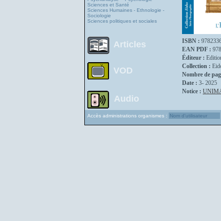
Sciences et Santé
Sciences Humaines - Ethnologie -
Sociologie
Sciences politiques et sociales
ISBN :
978233
Articles
EAN PDF :
97
Éditeur :
Editio
Collection :
Eid
VOD
Nombre de pag
Date :
3- 2025
Notice :
UNIM
Audio
Accès administrations organismes :