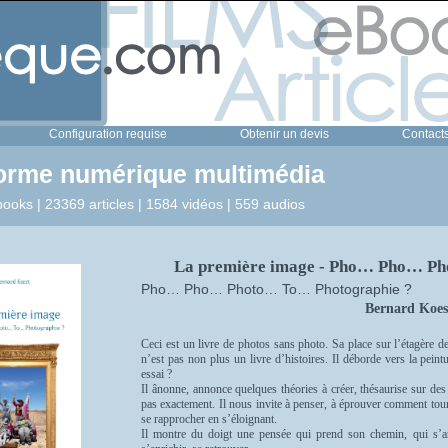
Configuration requise
Obtenir un devis
Contact
forme numérique multimédia
ooks | 23369 articles | 1584 vidéos | 559 audios
La première image - Pho… Pho… Ph
Pho… Pho… Photo… To… Photographie ?
Bernard Koes
Ceci est un livre de photos sans photo. Sa place sur l’étagère de
n’est pas non plus un livre d’histoires. Il déborde vers la pein
essai ?
Il ânonne, annonce quelques théories à créer, thésaurise sur de
pas exactement. Il nous invite à penser, à éprouver comment tou
se rapprocher en s’éloignant.
Il montre du doigt une pensée qui prend son chemin, qui s’art