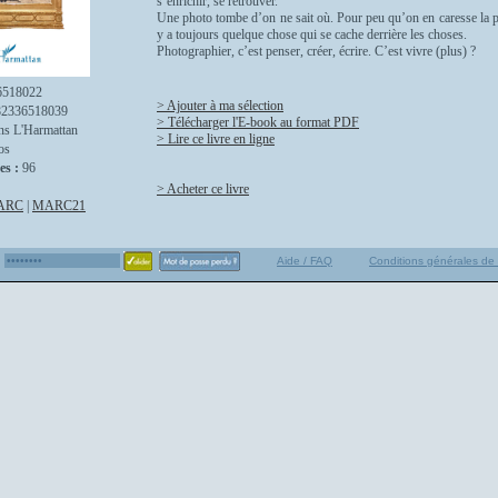
s’enrichir, se retrouver.
Une photo tombe d’on ne sait où. Pour peu qu’on en caresse la pe
y a toujours quelque chose qui se cache derrière les choses.
Photographier, c’est penser, créer, écrire. C’est vivre (plus) ?
6518022
> Ajouter à ma sélection
82336518039
> Télécharger l'E-book au format PDF
ns L'Harmattan
> Lire ce livre en ligne
os
es :
96
> Acheter ce livre
ARC
|
MARC21
Aide / FAQ
Conditions générales de