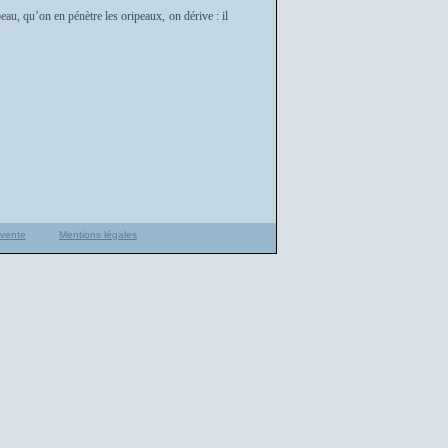
au, qu’on en pénètre les oripeaux, on dérive : il
 vente
Mentions légales