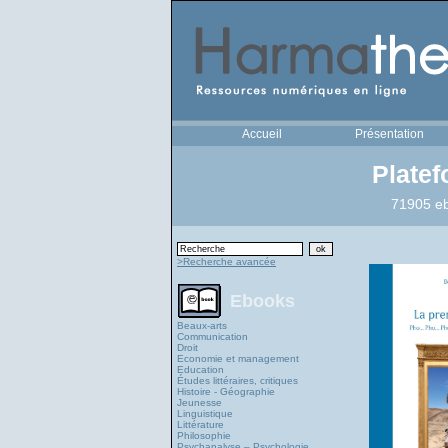
Accueil
Présentation
Plate
71905 eb
>Recherche avancée
Ebooks
Beaux-arts
Communication
Droit
Economie et management
Education
Études littéraires, critiques
Histoire - Géographie
Jeunesse
Linguistique
Littérature
Philosophie
Psychanalyse – Psychologie