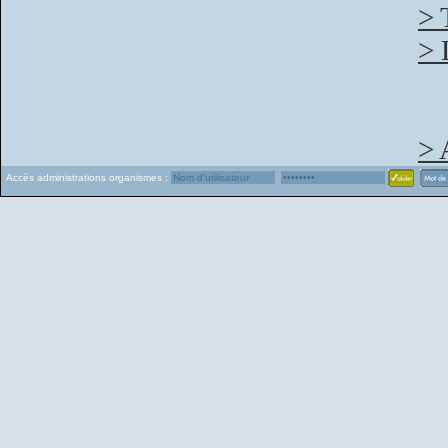
> 
> 
> 
Accès administrations organismes :