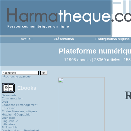
Accueil
Présentation
Configuration requise
Plateforme numériqu
71905 ebooks | 23369 articles | 158
>Recherche avancée
Ebooks
R
Beaux-arts
Communication
Droit
Economie et management
Education
Études littéraires, critiques
Histoire - Géographie
Jeunesse
Linguistique
Littérature
Philosophie
Psychanalyse – Psychologie