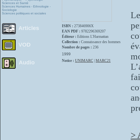
Sciences et Santé
Sciences Humaines - Ethnologie -
Sociologie
Le
Sciences politiques et sociales
pe
ISBN :
273846906X
Articles
EAN PDF :
9782296369207
co
Éditeur :
Editions L'Harmattan
Collection :
Connaissance des hommes
év
VOD
Nombre de pages :
236
mo
1999
Notice :
UNIMARC
|
MARC21
Audio
L’
fa
co
a
pr
> 