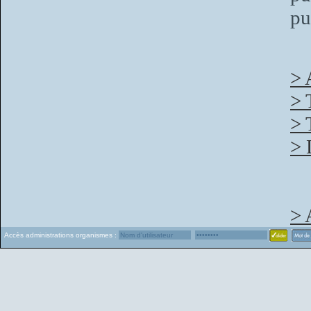
pu
> 
> 
> 
> 
> 
Accès administrations organismes :