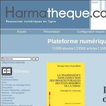
Accueil
Présentation
Configuration requise
Plateforme numériqu
71905 ebooks | 23369 articles | 158
>Recherche avancée
Ebooks
Beaux-arts
Communication
Droit
Economie et management
Education
Études littéraires, critiques
Histoire - Géographie
Jeunesse
Linguistique
Littérature
Philosophie
Psychanalyse – Psychologie