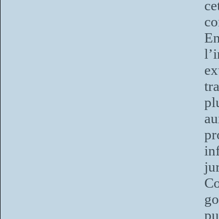
ce
co
En
l’
e
tr
pl
au
pr
i
ju
C
go
pu