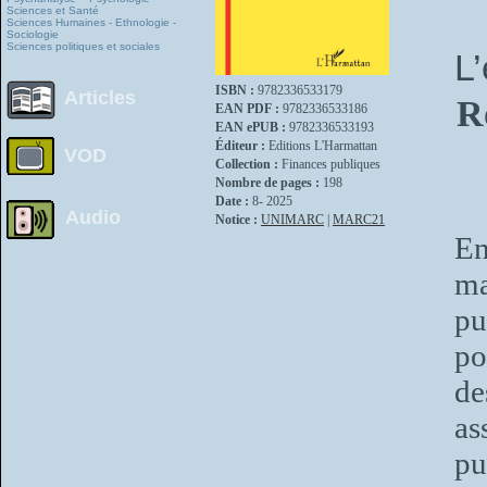
Sciences et Santé
Sciences Humaines - Ethnologie -
Sociologie
Sciences politiques et sociales
L
ISBN :
9782336533179
Articles
R
EAN PDF :
9782336533186
EAN ePUB :
9782336533193
Éditeur :
Editions L'Harmattan
VOD
Collection :
Finances publiques
Nombre de pages :
198
Date :
8- 2025
Audio
Notice :
UNIMARC
|
MARC21
En
ma
pu
po
de
as
pu