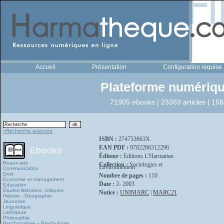
Accueil
Présentation
Configuration requise
Plateforme numériqu
71905 ebooks | 23369 articles | 158
>Recherche avancée
ISBN :
274753863X
EAN PDF :
9782296312296
Ebooks
Éditeur :
Editions L'Harmattan
Beaux-arts
Collection :
Sociologies et
Environnement
Communication
Droit
Nombre de pages :
110
Economie et management
Date :
2- 2003
Education
Études littéraires, critiques
Notice :
UNIMARC
|
MARC21
Histoire - Géographie
Jeunesse
Linguistique
Littérature
Philosophie
Psychanalyse – Psychologie