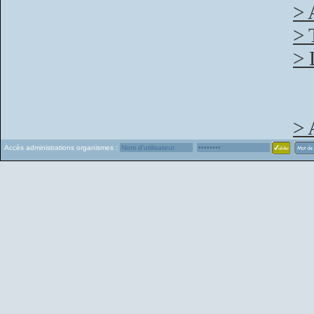
> 
> 
> 
> 
Accès administrations organismes :