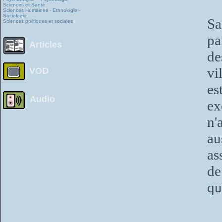
Sciences et Santé
Sciences Humaines - Ethnologie -
Sociologie
Sa
Sciences politiques et sociales
pa
Articles
de
vi
VOD
es
Audio
ex
n'
au
as
de
qu