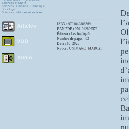
Sciences et Santé
Sciences Humaines - Ethnologie -
Sociologie
D
Sciences politiques et sociales
l’
ISBN :
9791042806569
Articles
EAN PDF :
9791042806576
O
Éditeur :
Les Impliqués
Nombre de pages :
92
l’
VOD
Date :
10- 2025
Notice :
UNIMARC
|
MARC21
p
Audio
in
d’
im
pa
ce
Ba
im
pu