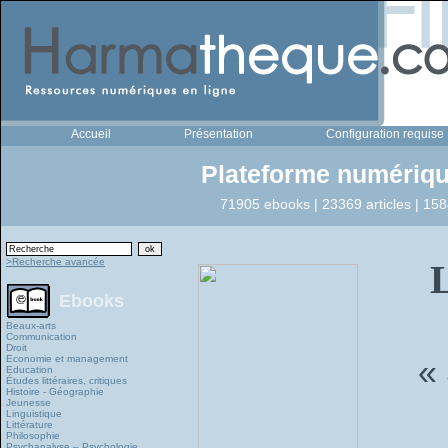
Accueil
Présentation
Configuration requise
Plateforme numériqu
71905 ebooks | 23369 articles | 158
>Recherche avancée
L
Ebooks
Beaux-arts
Communication
Droit
Economie et management
« 
Education
Études littéraires, critiques
Histoire - Géographie
Jeunesse
Linguistique
Littérature
Philosophie
Psychanalyse – Psychologie