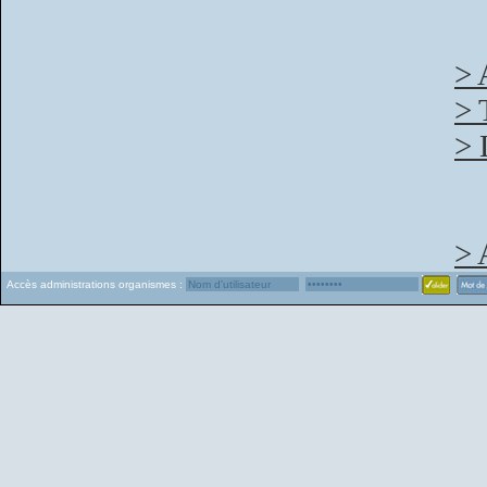
> 
> 
> 
> 
Accès administrations organismes :