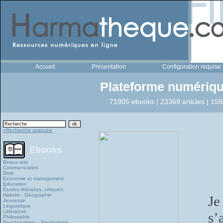
Accueil
Présentation
Configuration requise
Plateforme numériqu
71905 ebooks | 23369 articles | 158
>Recherche avancée
Ebooks
Beaux-arts
Communication
Droit
Economie et management
Education
Études littéraires, critiques
Histoire - Géographie
Je
Jeunesse
Linguistique
Littérature
s’
Philosophie
Psychanalyse – Psychologie