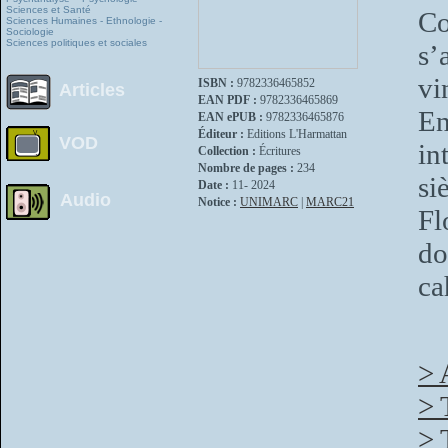
Sciences et Santé
Co
Sciences Humaines - Ethnologie -
Sociologie
Sciences politiques et sociales
s’
vi
ISBN :
9782336465852
Articles
EAN PDF :
9782336465869
E
EAN ePUB :
9782336465876
Éditeur :
Editions L'Harmattan
VOD
in
Collection :
Écritures
Nombre de pages :
234
si
Date :
11- 2024
Audio
Notice :
UNIMARC
|
MARC21
Fl
do
ca
> 
> 
> 