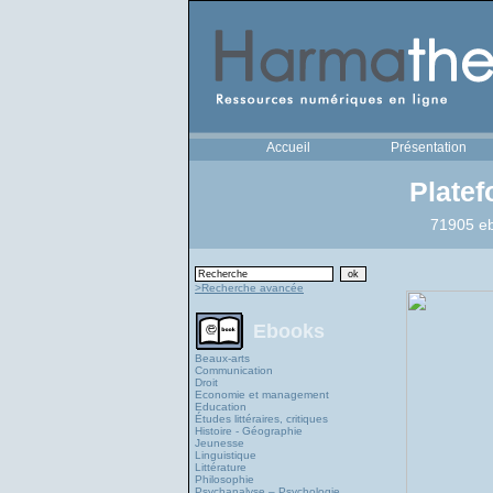
Accueil
Présentation
Plate
71905 eb
>Recherche avancée
Ebooks
Beaux-arts
Communication
Droit
Economie et management
Education
Études littéraires, critiques
Histoire - Géographie
Jeunesse
Linguistique
Littérature
Philosophie
Psychanalyse – Psychologie