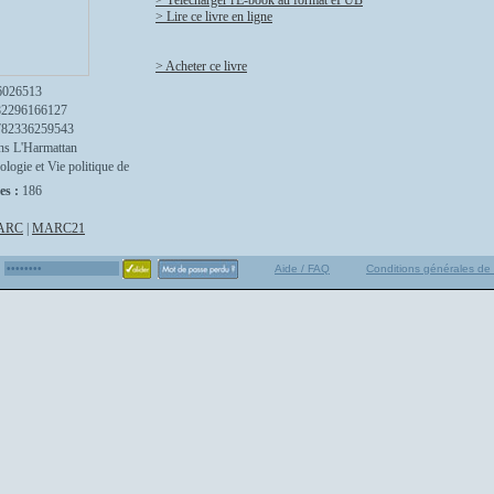
> Télécharger l'E-book au format ePUB
> Lire ce livre en ligne
> Acheter ce livre
6026513
82296166127
782336259543
ns L'Harmattan
ologie et Vie politique de
es :
186
ARC
|
MARC21
Aide / FAQ
Conditions générales de