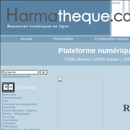
Accueil
Présentation
Configuration requise
Plateforme numériqu
71905 ebooks | 23369 articles | 158
>Recherche avancée
Ebooks
Beaux-arts
Communication
Droit
Economie et management
R
Education
Études littéraires, critiques
Histoire - Géographie
Jeunesse
Linguistique
Littérature
Philosophie
Psychanalyse – Psychologie