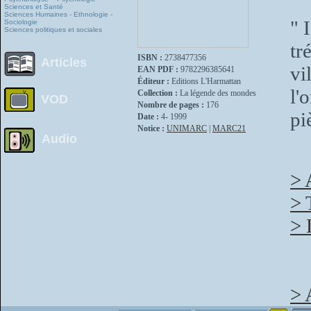
Sciences et Santé
Sciences Humaines - Ethnologie -
" 
Sociologie
Sciences politiques et sociales
tr
ISBN :
2738477356
Articles
vi
EAN PDF :
9782296385641
Éditeur :
Editions L'Harmattan
l'
Collection :
La légende des mondes
VOD
Nombre de pages :
176
pi
Date :
4- 1999
Notice :
UNIMARC
|
MARC21
Audio
> 
> 
> 
> 