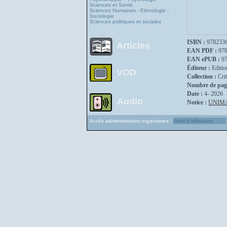
Sciences et Santé
Sciences Humaines - Ethnologie -
Sociologie
Sciences politiques et sociales
ISBN :
978233
Articles
EAN PDF :
97
EAN ePUB :
9
Éditeur :
Editio
VOD
Collection :
Crit
Nombre de pag
Date :
4- 2026
Audio
Notice :
UNIM
Accès administrations organismes :