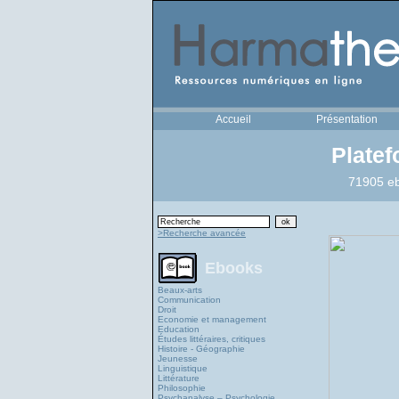
Accueil
Présentation
Plate
71905 eb
>Recherche avancée
Ebooks
Beaux-arts
Communication
Droit
Economie et management
Education
Études littéraires, critiques
Histoire - Géographie
Jeunesse
Linguistique
Littérature
Philosophie
Psychanalyse – Psychologie