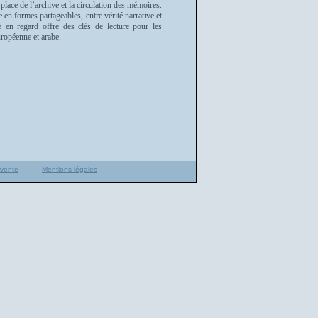
a place de l’archive et la circulation des mémoires.
n formes partageables, entre vérité narrative et
e en regard offre des clés de lecture pour les
européenne et arabe.
 vente
Mentions légales