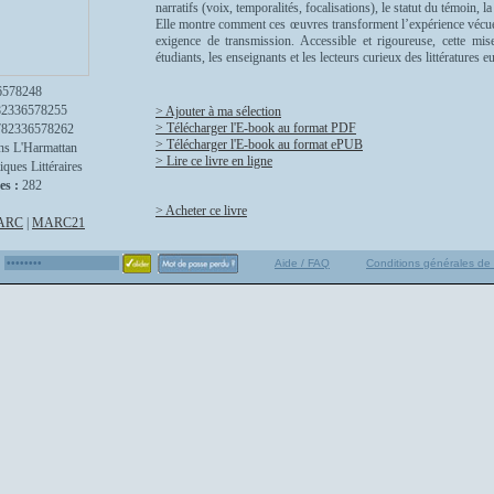
narratifs (voix, temporalités, focalisations), le statut du témoin, l
Elle montre comment ces œuvres transforment l’expérience vécue e
exigence de transmission. Accessible et rigoureuse, cette mis
étudiants, les enseignants et les lecteurs curieux des littératures 
6578248
82336578255
> Ajouter à ma sélection
> Télécharger l'E-book au format PDF
782336578262
> Télécharger l'E-book au format ePUB
ns L'Harmattan
> Lire ce livre en ligne
iques Littéraires
es :
282
> Acheter ce livre
ARC
|
MARC21
Aide / FAQ
Conditions générales de