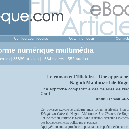
Configuration requise
Obtenir un devis
Contact
forme numérique multimédia
ooks | 23369 articles | 1584 vidéos | 559 audios
Le roman et l’Histoire - Une approche
Naguib Mahfouz et de Roge
Une approche comparative des oeuvres de Nag
Gard
Abdulrahman Al-S
Cet ouvrage explore le dialogue entre roman et histoire à pa
Trilogie du Caire
de Naguib Mahfouz et
Les Thibault
de Roger
l’étude met en lumière la façon dont la fiction accueille l’événeme
des bouleversements politiques et sociaux.
Appuyée sur une approche comparatiste, une poétique du récit et l’h