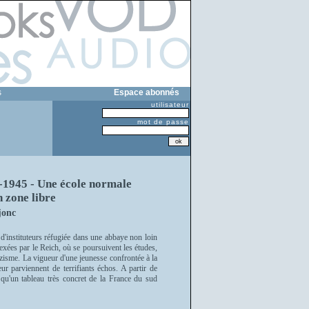
s
Espace abonnés
utilisateur
mot de passe
-1945 - Une école normale
n zone libre
jonc
d'instituteurs réfugiée dans une abbaye non loin
xées par le Reich, où se poursuivent les études,
azisme. La vigueur d'une jeunesse confrontée à la
r parviennent de terrifiants échos. A partir de
 qu'un tableau très concret de la France du sud