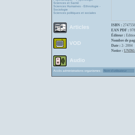
Sciences et Santé
Sciences Humaines - Ethnologie -
Sociologie
Sciences politiques et sociales
ISBN :
274755
Articles
EAN PDF :
97
Éditeur :
Editio
Nombre de pag
VOD
Date :
2- 2004
Notice :
UNIM
Audio
Accès administrations organismes :