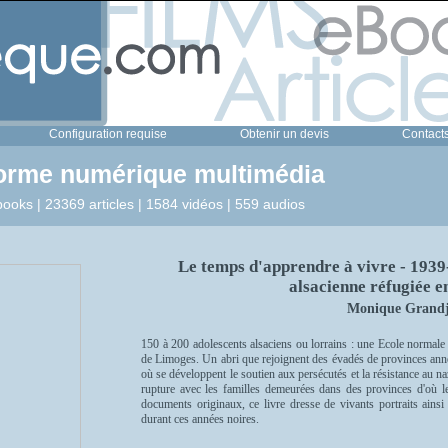
Configuration requise
Obtenir un devis
Contact
forme numérique multimédia
ooks | 23369 articles | 1584 vidéos | 559 audios
Le temps d'apprendre à vivre - 1939
alsacienne réfugiée e
Monique Grand
150 à 200 adolescents alsaciens ou lorrains : une Ecole normale 
de Limoges. Un abri que rejoignent des évadés de provinces anne
où se développent le soutien aux persécutés et la résistance au n
rupture avec les familles demeurées dans des provinces d'où leu
documents originaux, ce livre dresse de vivants portraits ainsi
durant ces années noires.