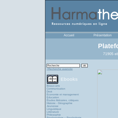
Accueil
Présentation
Plate
71905 eb
>Recherche avancée
Ebooks
Beaux-arts
Communication
Droit
Economie et management
Education
Études littéraires, critiques
Histoire - Géographie
Jeunesse
Linguistique
Littérature
Philosophie
Psychanalyse – Psychologie