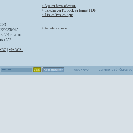
> Ajouter à ma sélection
> Télécharger l'E-book au format PDF
> Lire ce livre en ligne
8983
> Acheter ce livre
82296350045
ns L'Harmattan
es :
352
ARC
|
MARC21
Aide / FAQ
Conditions générales de