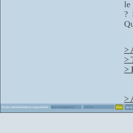
le
? 
Qu
> 
> 
> 
> 
Accès administrations organismes :