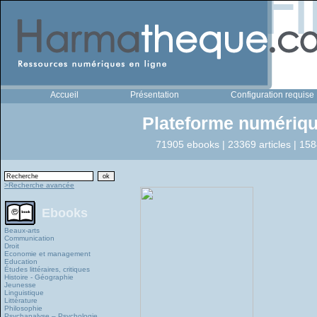
Accueil
Présentation
Configuration requise
Plateforme numériqu
71905 ebooks | 23369 articles | 158
>Recherche avancée
Ebooks
Beaux-arts
Communication
Droit
Economie et management
Education
Études littéraires, critiques
Histoire - Géographie
Jeunesse
Linguistique
Littérature
Philosophie
Psychanalyse – Psychologie