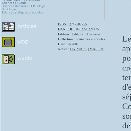
Sciences et Santé
Sciences Humaines - Ethnologie -
Sociologie
Sciences politiques et sociales
ISBN :
2747507955
Articles
EAN PDF :
9782296221475
Éditeur :
Editions L'Harmattan
Le
Collection :
Tourismes et sociétés
VOD
Date :
9- 2001
ap
Notice :
UNIMARC
|
MARC21
po
Audio
cr
te
d'
sé
Co
so
de