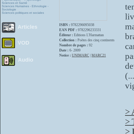
Sciences et Santé
te
Sciences Humaines - Ethnologie -
Sociologie
Sciences politiques et sociales
li
ma
ISBN :
9782296095038
Articles
EAN PDF :
9782296233331
br
Éditeur :
Editions L'Harmattan
Collection :
Poètes des cinq continents
VOD
ca
Nombre de pages :
92
Date :
6- 2009
pa
Notice :
UNIMARC
|
MARC21
Audio
de
(.
vi
> 
> 
> 