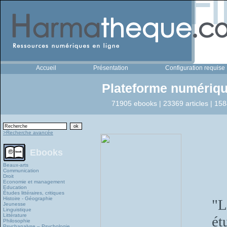
Accueil
Présentation
Configuration requise
Plateforme numériqu
71905 ebooks | 23369 articles | 158
>Recherche avancée
Ebooks
Beaux-arts
Communication
Droit
Economie et management
Education
Études littéraires, critiques
Histoire - Géographie
"L
Jeunesse
Linguistique
Littérature
ét
Philosophie
Psychanalyse – Psychologie