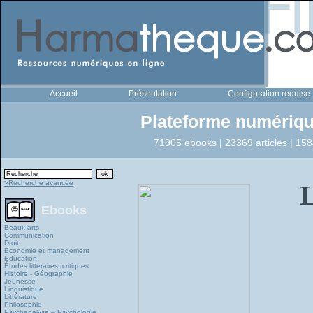
Accueil
Présentation
Configuration requise
Plateforme numériqu
71905 ebooks | 23369 articles | 158
>Recherche avancée
L
Ebooks
Beaux-arts
Communication
Droit
Economie et management
Education
Études littéraires, critiques
Histoire - Géographie
Jeunesse
Linguistique
Littérature
Philosophie
Psychanalyse – Psychologie