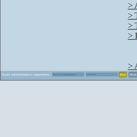
> 
> 
> 
> 
> 
Accès administrations organismes :