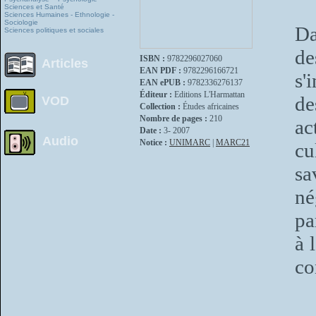
Sciences et Santé
Sciences Humaines - Ethnologie -
Sociologie
Da
Sciences politiques et sociales
de
ISBN :
9782296027060
Articles
EAN PDF :
9782296166721
s'
EAN ePUB :
9782336276137
Éditeur :
Editions L'Harmattan
de
VOD
Collection :
Études africaines
Nombre de pages :
210
ac
Date :
3- 2007
Audio
Notice :
UNIMARC
|
MARC21
cu
sa
né
pa
à 
co