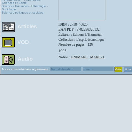
Sciences et Santé
Sciences Humaines - Ethnologie -
Sociologie
Sciences politiques et sociales
ISBN :
2738446620
Articles
EAN PDF :
9782296326132
Éditeur :
Editions L'Harmattan
Collection :
L'esprit économique
VOD
Nombre de pages :
126
1996
Notice :
UNIMARC
|
MARC21
Audio
Accès administrations organismes :