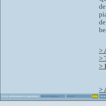
de
pi
de
be
> 
> 
> 
> 
Accès administrations organismes :