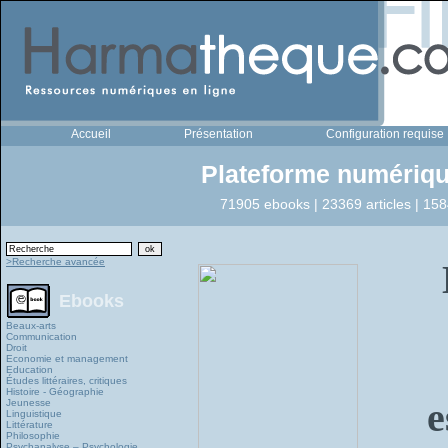
Accueil
Présentation
Configuration requise
Plateforme numériqu
71905 ebooks | 23369 articles | 158
>Recherche avancée
Ebooks
Beaux-arts
Communication
Droit
Economie et management
Education
Études littéraires, critiques
Histoire - Géographie
e
Jeunesse
Linguistique
Littérature
Philosophie
Psychanalyse – Psychologie