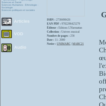
Sciences et Santé
Sciences Humaines - Ethnologie -
Sociologie
Sciences politiques et sociales
G
ISBN :
2738498426
Articles
EAN PDF :
9782296425279
Éditeur :
Editions L'Harmattan
Collection :
Univers musical
VOD
Nombre de pages :
256
Date :
11- 2000
Mo
Notice :
UNIMARC
|
MARC21
Audio
Ch
œ
l'
Bi
of
pr
Ch
Qu