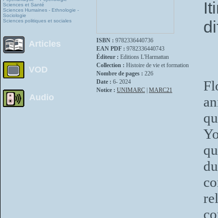
I
Sciences et Santé
Sciences Humaines - Ethnologie -
Sociologie
di
Sciences politiques et sociales
ISBN :
9782336440736
Articles
EAN PDF :
9782336440743
Éditeur :
Editions L'Harmattan
Collection :
Histoire de vie et formation
VOD
Nombre de pages :
226
Fl
Date :
6- 2024
Notice :
UNIMARC
|
MARC21
Audio
an
qu
Yo
qu
d
co
re
co