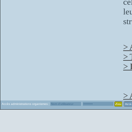
ce
le
st
> 
> 
> 
> 
Accès administrations organismes :