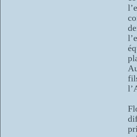
l
co
de
l’
éq
pl
Au
fi
l
Fl
di
pr