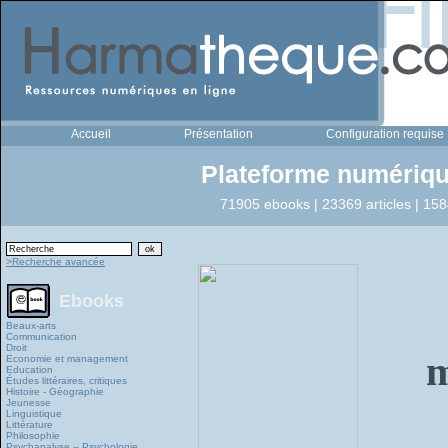
Accueil
Présentation
Configuration requise
Plateforme numériqu
71905 ebooks | 23369 articles | 158
>Recherche avancée
Ebooks
Beaux-arts
Communication
Droit
m
Economie et management
Education
Études littéraires, critiques
Histoire - Géographie
Jeunesse
Linguistique
Littérature
Philosophie
Psychanalyse – Psychologie