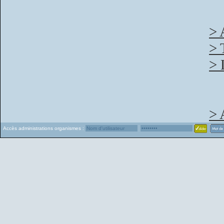
> 
> 
> 
> 
Accès administrations organismes :