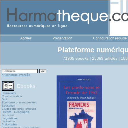
Accueil
Présentation
Configuration requise
Plateforme numériqu
71905 ebooks | 23369 articles | 158
>Recherche avancée
Ebooks
Beaux-arts
Communication
Droit
Economie et management
Education
Études littéraires, critiques
Histoire - Géographie
Jeunesse
Linguistique
Littérature
Philosophie
Psychanalyse – Psychologie