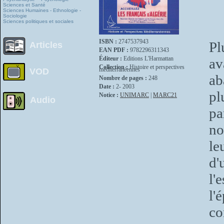
Sciences et Santé
Sciences Humaines - Ethnologie -
Sociologie
Sciences politiques et sociales
ISBN :
2747537943
Pl
Articles
EAN PDF :
9782296311343
Éditeur :
Editions L'Harmattan
a
Collection :
Histoire et perspectives
méditerranéennes
VOD
ab
Nombre de pages :
248
Date :
2- 2003
pl
Notice :
UNIMARC
|
MARC21
Audio
pa
no
le
d'
l'
l'
co