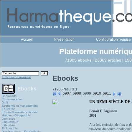
Accueil
Présentation
Configuration requise
Plateforme numériqu
71905 ebooks | 23369 articles | 158
Ebooks
>Recherche avancée
Ebooks
71905 résultats
6907
6908
6909
6910
6911
Beaux-arts
Communication
UN DEMI-SIÈCLE DE
Droit
Economie et management
Education
Benoît D'Aiguillon
Études littéraires, critiques
2001
Histoire - Géographie
Jeunesse
Linguistique
A la fois émission de flux et d
Littérature
Philosophie
vis-à-vis du pouvoir politique. 
Psychanalyse – Psychologie