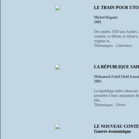
LE TRAIN POUR UTOPIA
Michel Régnier
2001
Des années 1950 aux Années 205
soudent, se défont, se refont à
origines et...
Thématiques : Littérature
LA RÉPUBLIQUE SA
Mohamed-Fadel Ould Ismaï
2001
La république arabe sahraouie 
permettre à leurs aspirations lé
bila...
Thématiques : Divers
LE NOUVEAU CONTEXT
Guerre économique