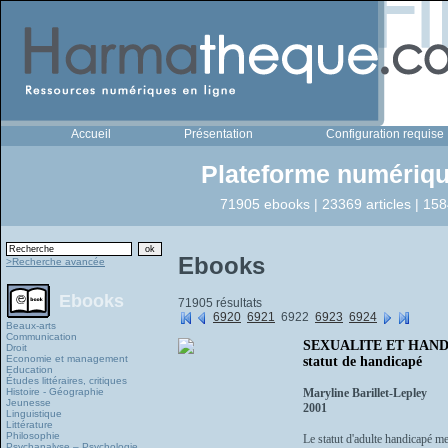
Accueil
Présentation
Configuration requise
Plateforme numériqu
71905 ebooks | 23369 articles | 158
Ebooks
>Recherche avancée
Ebooks
71905 résultats
6920
6921
6922
6923
6924
Beaux-arts
Communication
SEXUALITE ET HANDICA
Droit
Economie et management
statut de handicapé
Education
Études littéraires, critiques
Histoire - Géographie
Maryline Barillet-Lepley
Jeunesse
2001
Linguistique
Littérature
Philosophie
Le statut d'adulte handicapé men
Psychanalyse – Psychologie