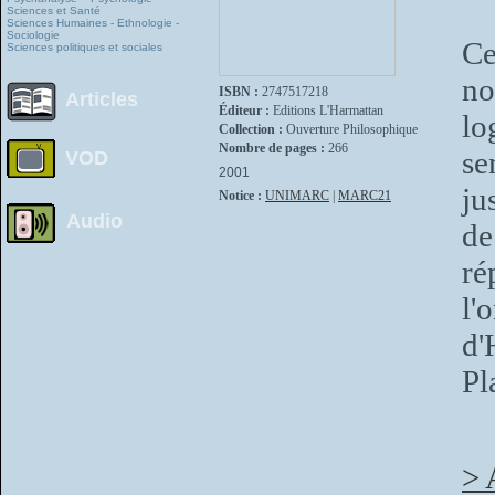
Sciences et Santé
Sciences Humaines - Ethnologie -
Sociologie
Ce
Sciences politiques et sociales
no
ISBN :
2747517218
Articles
Éditeur :
Editions L'Harmattan
lo
Collection :
Ouverture Philosophique
Nombre de pages :
266
se
VOD
2001
ju
Notice :
UNIMARC
|
MARC21
Audio
de
ré
l'
d'
Pl
> 