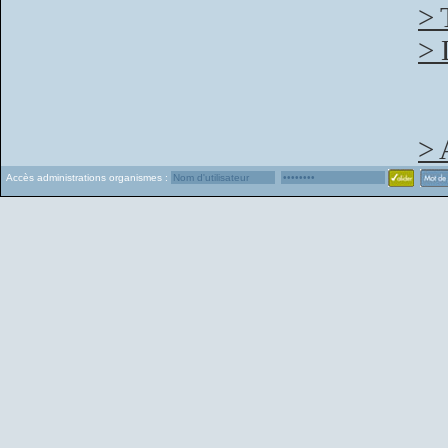
> 
> 
> 
Accès administrations organismes :