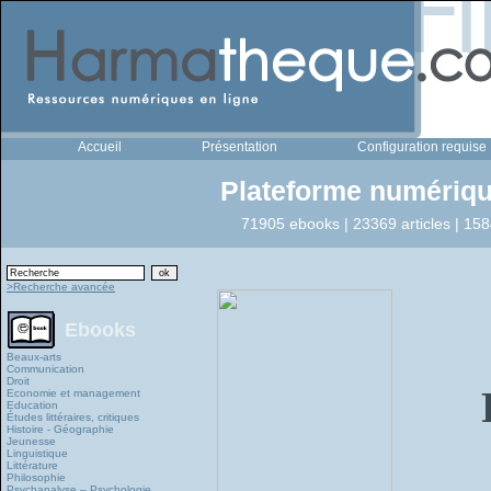
Accueil
Présentation
Configuration requise
Plateforme numériqu
71905 ebooks | 23369 articles | 158
>Recherche avancée
Ebooks
Beaux-arts
Communication
Droit
Economie et management
Education
Études littéraires, critiques
Histoire - Géographie
Jeunesse
Linguistique
Littérature
Philosophie
Psychanalyse – Psychologie