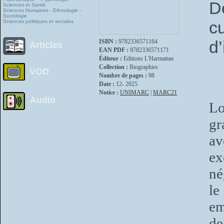
D
Sciences et Santé
Sciences Humaines - Ethnologie -
Sociologie
c
Sciences politiques et sociales
d’
ISBN :
9782336571164
Articles
EAN PDF :
9782336571171
Éditeur :
Editions L'Harmattan
Collection :
Biographies
VOD
Nombre de pages :
98
Date :
12- 2025
Notice :
UNIMARC
|
MARC21
Audio
Lo
gr
av
ex
né
le
em
de