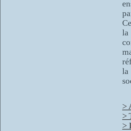
en
pa
Ce
l
co
ma
ré
la
so
> 
> 
> 