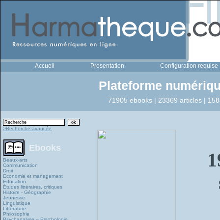
Accueil
Présentation
Configuration requise
Plateforme numériqu
71905 ebooks | 23369 articles | 158
>Recherche avancée
Ebooks
1
Beaux-arts
Communication
Droit
Economie et management
Education
Études littéraires, critiques
Histoire - Géographie
Jeunesse
Linguistique
Littérature
Philosophie
Psychanalyse – Psychologie