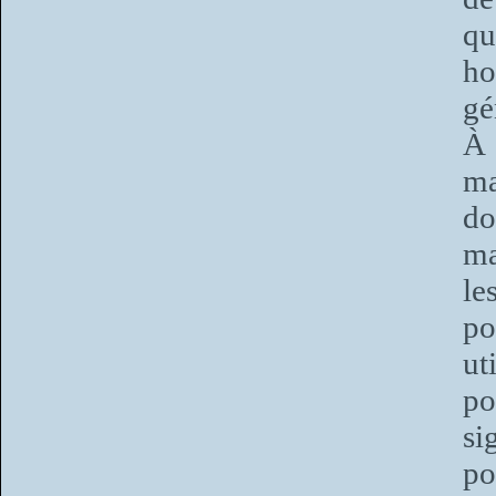
qu
ho
gé
À 
ma
do
ma
le
po
ut
po
si
p