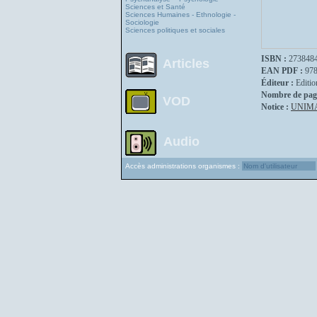
Sciences et Santé
Sciences Humaines - Ethnologie -
Sociologie
Sciences politiques et sociales
ISBN :
273848
Articles
EAN PDF :
97
Éditeur :
Editio
Nombre de pag
VOD
Notice :
UNIM
Audio
Accès administrations organismes :