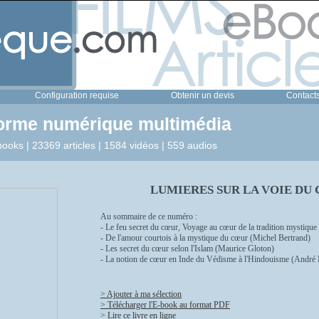
Configuration requise
Obtenir un devis
Contact
forme numérique multimédia
ooks | 23369 articles | 1584 vidéos | 559 audios
LUMIERES SUR LA VOIE DU C
Au sommaire de ce numéro :
- Le feu secret du cœur, Voyage au cœur de la tradition mystiqu
- De l'amour courtois à la mystique du cœur (Michel Bertrand)
- Les secret du cœur selon l'Islam (Maurice Gloton)
- La notion de cœur en Inde du Védisme à l'Hindouisme (André
> Ajouter à ma sélection
> Télécharger l'E-book au format PDF
> Lire ce livre en ligne