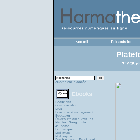
Accueil
Présentation
Plate
71905 eb
>Recherche avancée
Ebooks
Beaux-arts
Communication
Droit
Economie et management
Education
Études littéraires, critiques
Histoire - Géographie
Jeunesse
Linguistique
Littérature
Philosophie
Psychanalyse – Psychologie