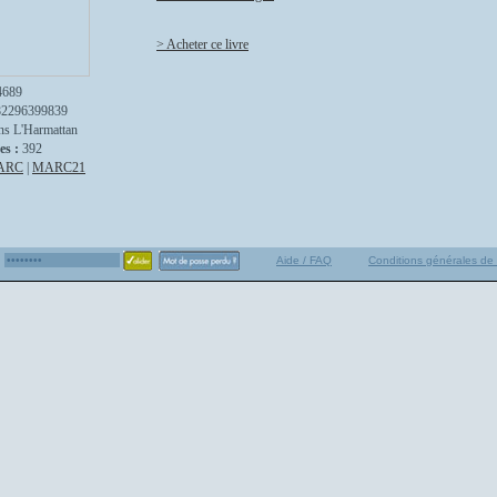
> Acheter ce livre
4689
82296399839
ns L'Harmattan
es :
392
ARC
|
MARC21
Aide / FAQ
Conditions générales de