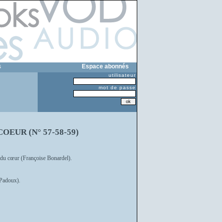
s
Espace abonnés
utilisateur
mot de passe
OEUR (N° 57-58-59)
e du cœur (Françoise Bonardel).
 Padoux).