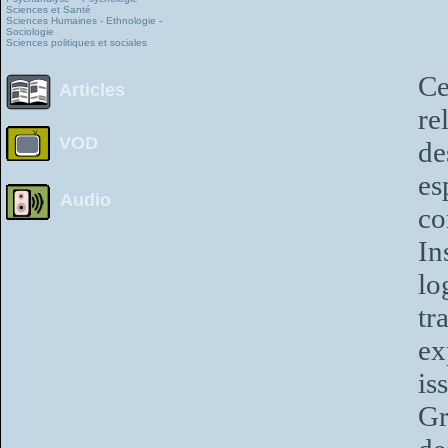
Sciences et Santé
Sciences Humaines - Ethnologie -
Sociologie
Sciences politiques et sociales
Ce
Articles
re
VOD
de
es
Audio
co
In
lo
tr
ex
is
Gr