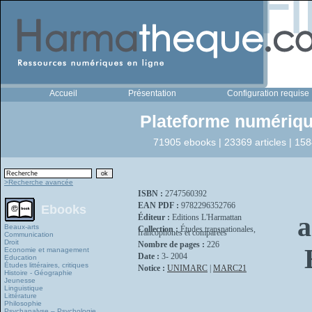
Accueil
Présentation
Configuration requise
Plateforme numériqu
71905 ebooks | 23369 articles | 158
>Recherche avancée
ISBN :
2747560392
EAN PDF :
9782296352766
Ebooks
a
Éditeur :
Editions L'Harmattan
Beaux-arts
Collection :
Études transnationales,
francophones et comparées
Communication
Droit
Nombre de pages :
226
Economie et management
Date :
3- 2004
Education
Études littéraires, critiques
Notice :
UNIMARC
|
MARC21
Histoire - Géographie
Jeunesse
Linguistique
Littérature
Philosophie
Psychanalyse – Psychologie