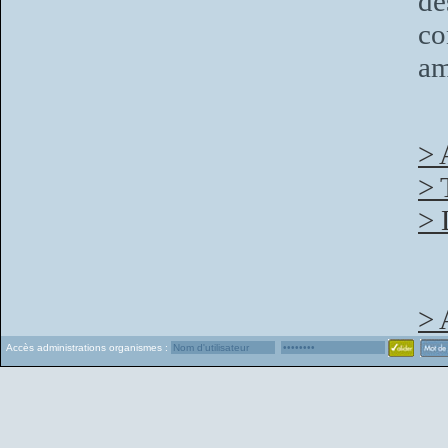
de
co
am
> 
> 
> 
> 
Accès administrations organismes :