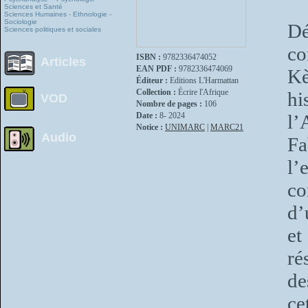
Sciences et Santé
Sciences Humaines - Ethnologie -
Sociologie
Dé
Sciences politiques et sociales
co
ISBN :
9782336474052
Articles
EAN PDF :
9782336474069
Kè
Éditeur :
Editions L'Harmattan
Collection :
Écrire l'Afrique
hi
VOD
Nombre de pages :
106
Date :
8- 2024
l’
Notice :
UNIMARC
|
MARC21
Audio
F
l’
co
d’
et
ré
de
ce