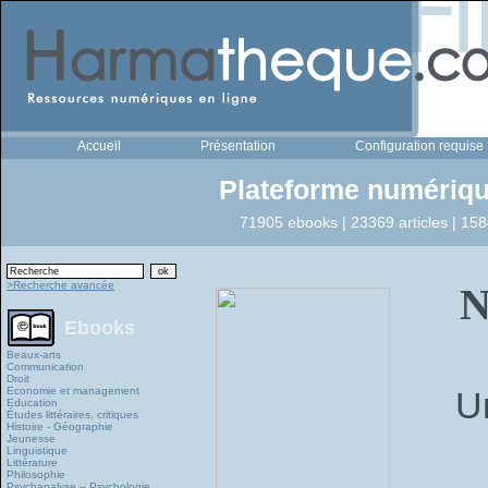
Accueil
Présentation
Configuration requise
Plateforme numériqu
71905 ebooks | 23369 articles | 158
>Recherche avancée
N
Ebooks
Beaux-arts
Communication
Droit
Economie et management
U
Education
Études littéraires, critiques
Histoire - Géographie
Jeunesse
Linguistique
Littérature
Philosophie
Psychanalyse – Psychologie