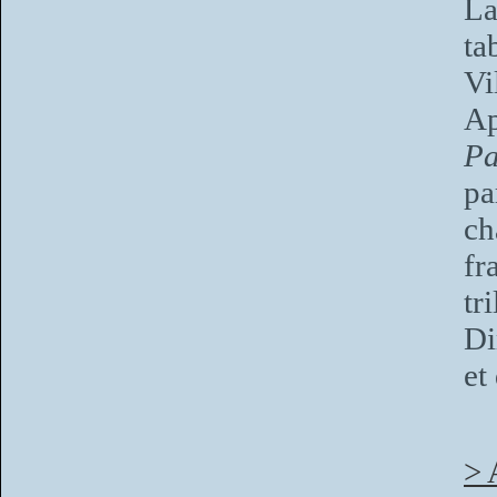
La
ta
V
Ap
Pa
pa
ch
fr
tr
Di
et
> 