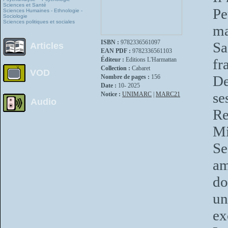
Sciences et Santé
Pe
Sciences Humaines - Ethnologie -
Sociologie
Sciences politiques et sociales
ma
ISBN :
9782336561097
Sa
Articles
EAN PDF :
9782336561103
Éditeur :
Editions L'Harmattan
fr
Collection :
Cabaret
VOD
De
Nombre de pages :
156
Date :
10- 2025
se
Notice :
UNIMARC
|
MARC21
Audio
Re
Mi
Se
am
do
un
ex