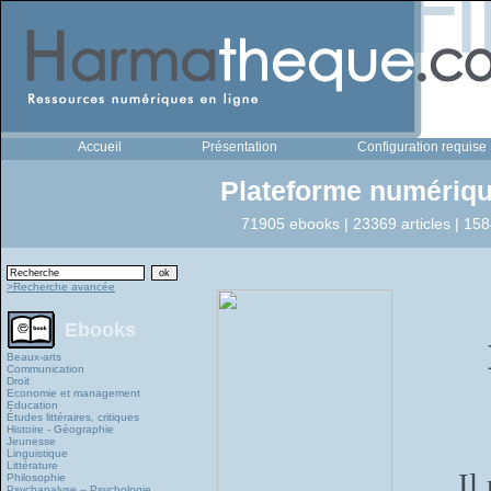
Accueil
Présentation
Configuration requise
Plateforme numériqu
71905 ebooks | 23369 articles | 158
>Recherche avancée
Ebooks
Beaux-arts
Communication
Droit
Economie et management
Education
Études littéraires, critiques
Histoire - Géographie
Jeunesse
Linguistique
Littérature
Il
Philosophie
Psychanalyse – Psychologie