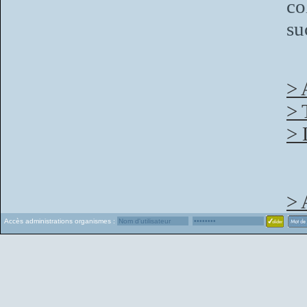
c
su
> 
> 
> 
> 
Accès administrations organismes :