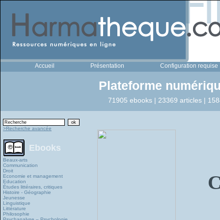
Accueil
Présentation
Configuration requise
Plateforme numériqu
71905 ebooks | 23369 articles | 158
>Recherche avancée
Ebooks
Beaux-arts
Communication
Droit
C
Economie et management
Education
Études littéraires, critiques
Histoire - Géographie
Jeunesse
Linguistique
Littérature
Philosophie
Psychanalyse – Psychologie