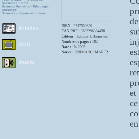
Co
Sciences et Santé
Sciences Humaines - Ethnologie -
pr
Sociologie
Sciences politiques et sociales
de
ISBN :
2747550850
Articles
su
EAN PDF :
9782296334458
Éditeur :
Editions L'Harmattan
in
Nombre de pages :
102
VOD
Date :
10- 2003
es
Notice :
UNIMARC
|
MARC21
es
Audio
re
pr
et
c
co
en