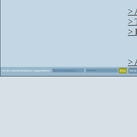
> 
> 
> 
> 
Accès administrations organismes :