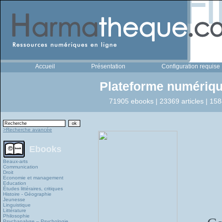
Accueil
Présentation
Configuration requise
Plateforme numériqu
71905 ebooks | 23369 articles | 158
>Recherche avancée
Ebooks
Beaux-arts
Communication
Droit
Economie et management
Education
Études littéraires, critiques
Histoire - Géographie
Jeunesse
Linguistique
Littérature
Philosophie
Psychanalyse – Psychologie