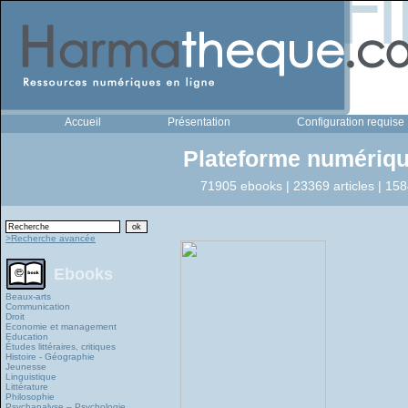
Accueil
Présentation
Configuration requise
Plateforme numériqu
71905 ebooks | 23369 articles | 158
>Recherche avancée
Ebooks
Beaux-arts
Communication
Droit
Economie et management
Education
Études littéraires, critiques
Histoire - Géographie
Jeunesse
Linguistique
Littérature
Philosophie
Psychanalyse – Psychologie