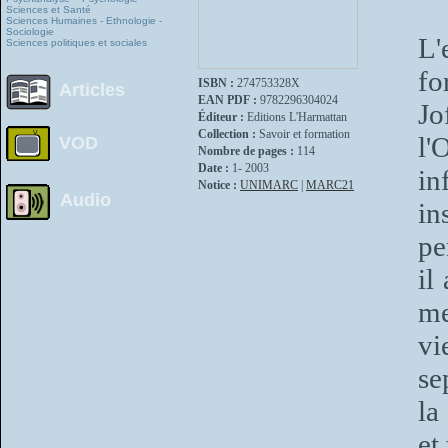
Sciences et Santé
Sciences Humaines - Ethnologie -
Sociologie
L'
Sciences politiques et sociales
fo
ISBN :
274753328X
Articles
EAN PDF :
9782296304024
Jo
Éditeur :
Editions L'Harmattan
Collection :
Savoir et formation
l'
VOD
Nombre de pages :
114
Date :
1- 2003
in
Notice :
UNIMARC
|
MARC21
Audio
in
pe
il
me
vi
se
la
et