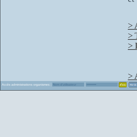
> 
> 
> 
> 
Accès administrations organismes :