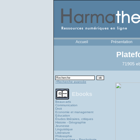
Accueil
Présentation
Plate
71905 eb
>Recherche avancée
Ebooks
Beaux-arts
Communication
Droit
Economie et management
Education
Études littéraires, critiques
Histoire - Géographie
Jeunesse
Linguistique
Littérature
Philosophie
Psychanalyse – Psychologie