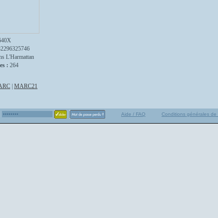
640X
82296325746
ns L'Harmattan
es :
264
ARC
|
MARC21
Aide / FAQ
Conditions générales de