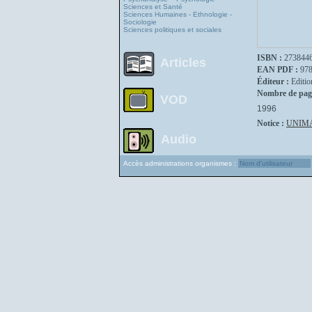
Sciences et Santé
Sciences Humaines - Ethnologie -
Sociologie
Sciences politiques et sociales
ISBN :
273844
Articles
EAN PDF :
97
Éditeur :
Editio
Nombre de pag
VOD
1996
Notice :
UNIM
Audio
Accès administrations organismes :