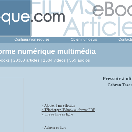
Configuration requise
Obtenir un devis
Contact
forme numérique multimédia
ooks | 23369 articles | 1584 vidéos | 559 audios
Pressoir à oli
Gebran Tazar
> Ajouter à ma sélection
> Télécharger l'E-book au format PDF
> Lire ce livre en ligne
> Acheter ce livre