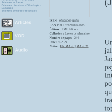
(J
Sciences et Santé
Sciences Humaines - Ethnologie -
Sociologie
Sciences politiques et sociales
ISBN :
9782806641878
Articles
EAN PDF :
9782806641885
Éditeur :
EME Editions
Collection :
Lire en psychanalyse
VOD
Nombre de pages :
244
Un
Date :
9- 2024
Notice :
UNIMARC
|
MARC21
ja
Audio
Ja
ps
In
po
q
tr
to