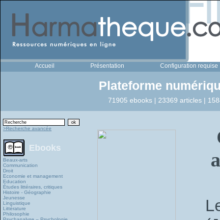
Accueil
Présentation
Configuration requise
Plateforme numériqu
71905 ebooks | 23369 articles | 158
>Recherche avancée
Ebooks
a
Beaux-arts
Communication
Droit
Economie et management
Education
Études littéraires, critiques
Histoire - Géographie
Jeunesse
L
Linguistique
Littérature
Philosophie
Psychanalyse – Psychologie