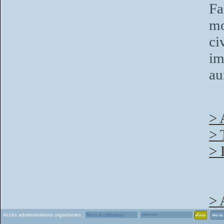
Fa
mo
ci
im
au
> 
> 
> 
> 
Accès administrations organismes :