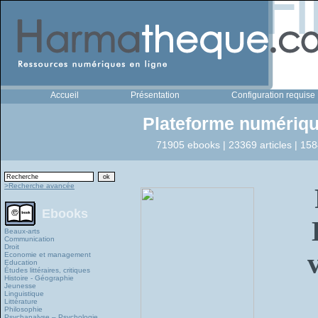
Accueil
Présentation
Configuration requise
Plateforme numériqu
71905 ebooks | 23369 articles | 158
>Recherche avancée
Ebooks
Beaux-arts
Communication
Droit
Economie et management
Education
Études littéraires, critiques
Histoire - Géographie
Jeunesse
Linguistique
Littérature
Philosophie
Psychanalyse – Psychologie