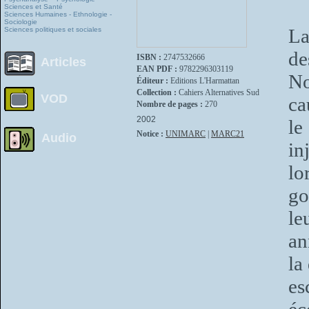
Sciences et Santé
Sciences Humaines - Ethnologie -
Sociologie
La
Sciences politiques et sociales
de
ISBN :
2747532666
Articles
EAN PDF :
9782296303119
No
Éditeur :
Editions L'Harmattan
Collection :
Cahiers Alternatives Sud
VOD
ca
Nombre de pages :
270
2002
le
Notice :
UNIMARC
|
MARC21
Audio
in
l
go
le
an
la
es