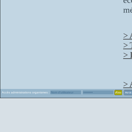
é
mé
> 
> 
> 
> 
Accès administrations organismes :