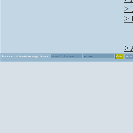
> 
> 
> 
Accès administrations organismes :