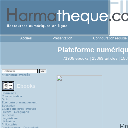
Accueil
Présentation
Configuration requise
Plateforme numériqu
71905 ebooks | 23369 articles | 158
>Recherche avancée
Ebooks
Beaux-arts
Communication
Droit
Economie et management
Education
Études littéraires, critiques
Histoire - Géographie
Jeunesse
Linguistique
Littérature
En
Philosophie
Psychanalyse – Psychologie