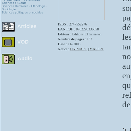
Sciences et Santé
so
Sciences Humaines - Ethnologie -
Sociologie
Sciences politiques et sociales
pa
ISBN :
2747552276
dé
Articles
EAN PDF :
9782296336858
Éditeur :
Editions L'Harmattan
le
Nombre de pages :
152
VOD
ta
Date :
11- 2003
Notice :
UNIMARC
|
MARC21
no
Audio
au
en
qu
re
de
> 