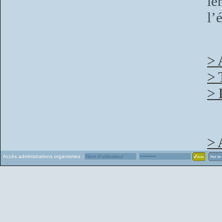
l
l’
> 
> 
> 
> 
Accès administrations organismes :