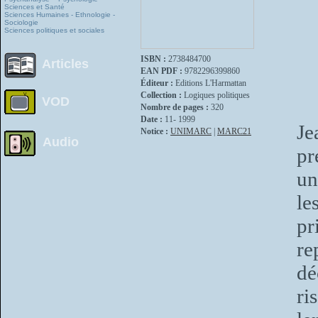
Sciences et Santé
Sciences Humaines - Ethnologie -
Sociologie
Sciences politiques et sociales
ISBN :
2738484700
Articles
EAN PDF :
9782296399860
Éditeur :
Editions L'Harmattan
Collection :
Logiques politiques
VOD
Nombre de pages :
320
Date :
11- 1999
Je
Notice :
UNIMARC
|
MARC21
Audio
pr
un
le
pr
re
dé
ri