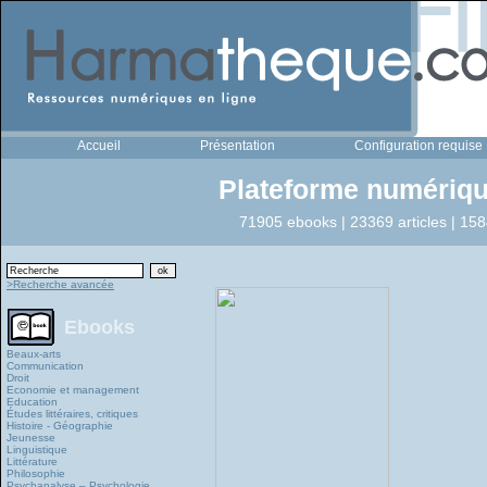
Accueil
Présentation
Configuration requise
Plateforme numériqu
71905 ebooks | 23369 articles | 158
>Recherche avancée
Ebooks
Beaux-arts
Communication
Droit
Economie et management
Education
Études littéraires, critiques
Histoire - Géographie
Jeunesse
Linguistique
Littérature
Philosophie
Psychanalyse – Psychologie