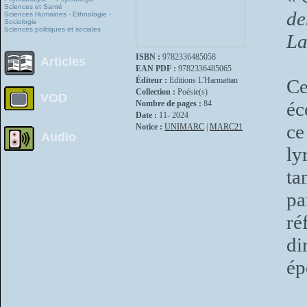
Sciences et Santé
de
Sciences Humaines - Ethnologie -
Sociologie
Sciences politiques et sociales
La
ISBN :
9782336485058
Articles
EAN PDF :
9782336485065
Éditeur :
Editions L'Harmattan
Ce
Collection :
Poésie(s)
VOD
éc
Nombre de pages :
84
Date :
11- 2024
ce
Notice :
UNIMARC
|
MARC21
Audio
ly
ta
pa
ré
di
é