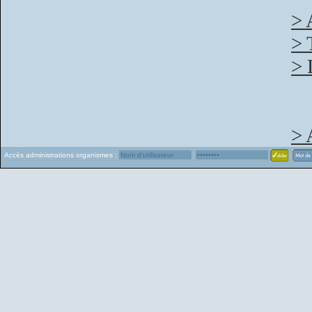
> 
> 
> 
> 
Accès administrations organismes :