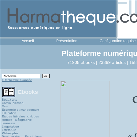
Accueil
Présentation
Configuration requise
Plateforme numériqu
71905 ebooks | 23369 articles | 158
>Recherche avancée
Ebooks
G
Beaux-arts
Communication
Droit
Economie et management
Education
Études littéraires, critiques
Histoire - Géographie
Jeunesse
Linguistique
Littérature
« 
Philosophie
Psychanalyse – Psychologie