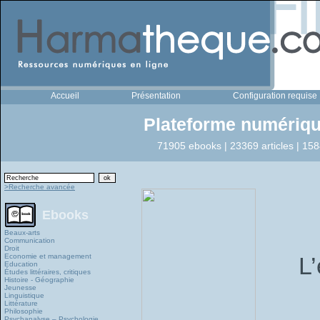
Accueil
Présentation
Configuration requise
Plateforme numériqu
71905 ebooks | 23369 articles | 158
>Recherche avancée
Ebooks
Beaux-arts
Communication
Droit
Economie et management
L’
Education
Études littéraires, critiques
Histoire - Géographie
Jeunesse
Linguistique
Littérature
Philosophie
Psychanalyse – Psychologie