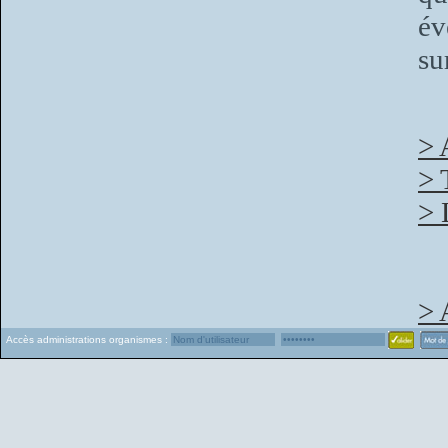
év
su
> 
> 
> 
> 
Accès administrations organismes :