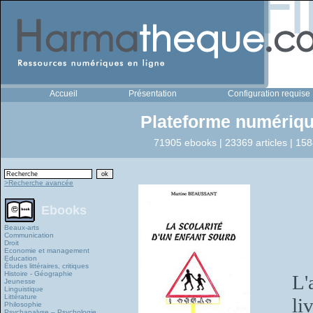
Accueil
Présentation
Configuration requise
Plateforme numériqu
71905 ebooks | 23369 articles | 158
>Recherche avancée
Ebooks
Beaux-arts
Communication
Droit
Economie et management
Education
Études littéraires, critiques
Histoire - Géographie
L'
Jeunesse
Linguistique
Littérature
li
Philosophie
Psychanalyse – Psychologie