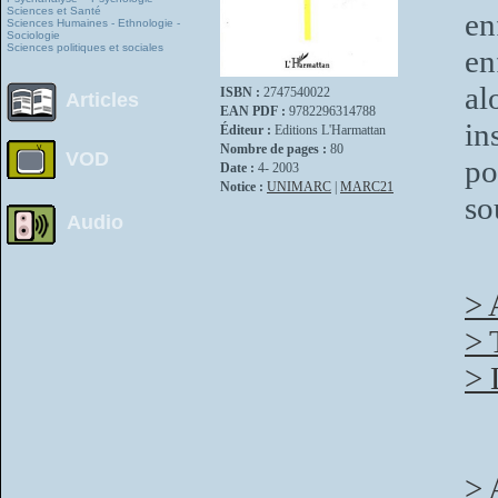
Sciences et Santé
en
Sciences Humaines - Ethnologie -
Sociologie
Sciences politiques et sociales
en
al
ISBN :
2747540022
Articles
EAN PDF :
9782296314788
in
Éditeur :
Editions L'Harmattan
Nombre de pages :
80
VOD
po
Date :
4- 2003
Notice :
UNIMARC
|
MARC21
so
Audio
> 
> 
> 
> 