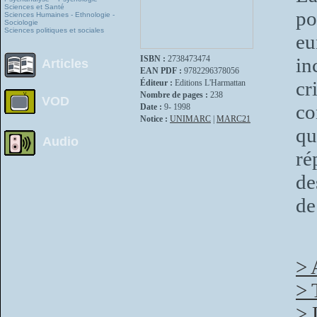
Sciences et Santé
po
Sciences Humaines - Ethnologie -
Sociologie
Sciences politiques et sociales
eu
ISBN :
2738473474
in
Articles
EAN PDF :
9782296378056
c
Éditeur :
Editions L'Harmattan
Nombre de pages :
238
VOD
co
Date :
9- 1998
Notice :
UNIMARC
|
MARC21
qu
Audio
ré
de
de
> 
> 
> 