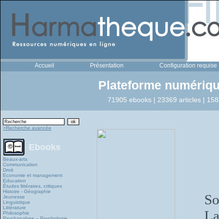
Accueil
Présentation
Configuration requise
Plateforme numériqu
71905 ebooks | 23369 articles | 158
>Recherche avancée
Ebooks
Beaux-arts
Communication
Droit
Economie et management
Education
Études littéraires, critiques
Histoire - Géographie
So
Jeunesse
Linguistique
Littérature
La
Philosophie
Psychanalyse – Psychologie