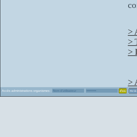
co
> 
> 
> 
> 
Accès administrations organismes :