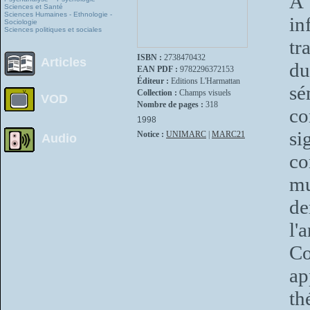
A 
Sciences et Santé
Sciences Humaines - Ethnologie -
in
Sociologie
Sciences politiques et sociales
tr
ISBN :
2738470432
Articles
du
EAN PDF :
9782296372153
Éditeur :
Editions L'Harmattan
sé
Collection :
Champs visuels
VOD
Nombre de pages :
318
co
1998
s
Notice :
UNIMARC
|
MARC21
Audio
co
mu
de
l'
Co
ap
t