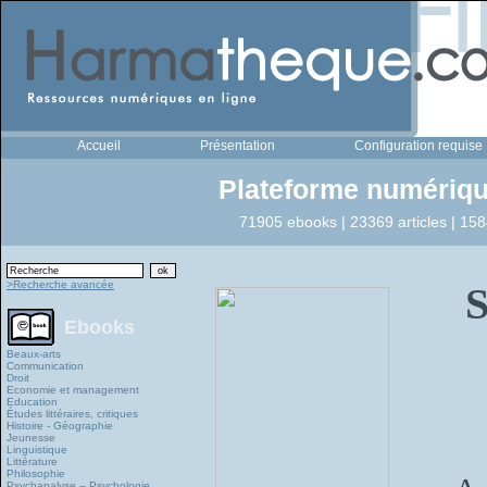
Accueil
Présentation
Configuration requise
Plateforme numériqu
71905 ebooks | 23369 articles | 158
>Recherche avancée
S
Ebooks
Beaux-arts
Communication
Droit
Economie et management
Education
Études littéraires, critiques
Histoire - Géographie
Jeunesse
Linguistique
Littérature
Philosophie
Psychanalyse – Psychologie