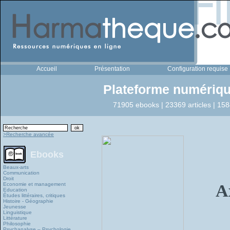
Accueil
Présentation
Configuration requise
Plateforme numériqu
71905 ebooks | 23369 articles | 158
>Recherche avancée
Ebooks
Beaux-arts
Communication
Droit
Economie et management
A
Education
Études littéraires, critiques
Histoire - Géographie
Jeunesse
Linguistique
Littérature
Philosophie
Psychanalyse – Psychologie