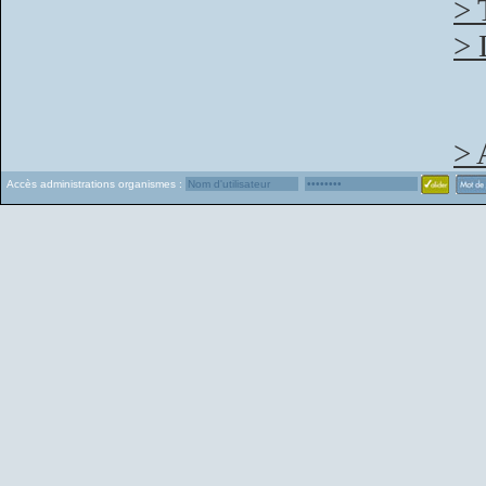
> 
> 
> 
Accès administrations organismes :