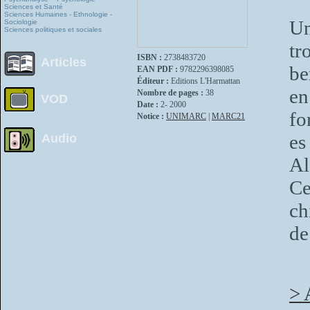
Sciences et Santé
Sciences Humaines - Ethnologie -
Un
Sociologie
Sciences politiques et sociales
tr
ISBN :
2738483720
Articles
be
EAN PDF :
9782296398085
Éditeur :
Editions L'Harmattan
en
Nombre de pages :
38
VOD
Date :
2- 2000
fo
Notice :
UNIMARC
|
MARC21
es
Audio
Al
Ce
ch
de
> 