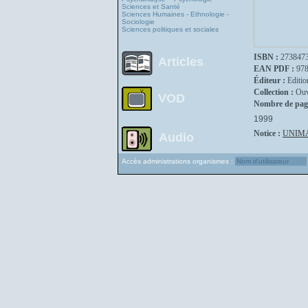
Sciences et Santé
Sciences Humaines - Ethnologie -
Sociologie
Sciences politiques et sociales
ISBN :
273847
Articles
EAN PDF :
97
Éditeur :
Editio
Collection :
Ouv
VOD
Nombre de pag
1999
Notice :
UNIM
Audio
Accès administrations organismes :