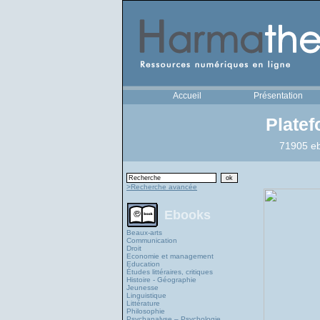
Accueil
Présentation
Plate
71905 eb
>Recherche avancée
Ebooks
Beaux-arts
Communication
Droit
Economie et management
Education
Études littéraires, critiques
Histoire - Géographie
Jeunesse
Linguistique
Littérature
Philosophie
Psychanalyse – Psychologie