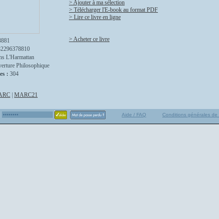
> Ajouter à ma sélection
> Télécharger l'E-book au format PDF
> Lire ce livre en ligne
> Acheter ce livre
3881
82296378810
ns L'Harmattan
erture Philosophique
es :
304
ARC
|
MARC21
Aide / FAQ
Conditions générales de