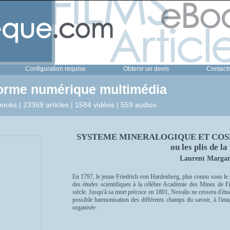
Configuration requise
Obtenir un devis
Contact
forme numérique multimédia
ooks | 23369 articles | 1584 vidéos | 559 audios
SYSTEME MINERALOGIQUE ET COS
ou les plis de la
Laurent Margan
En 1797, le jeune Friedrich von Hardenberg, plus connu sous le
des études scientifiques à la célèbre Académie des Mines de F
siècle. Jusqu'à sa mort précoce en 1801, Novalis ne cessera d'étudi
possible harmonisation des différents champs du savoir, à l'image
organisée.