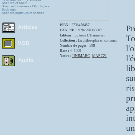
Sciences et Santé
Sciences Humaines - Ethnologie -
Sociologie
Sciences politiques et sociales
ISBN :
2738476457
Pr
Articles
EAN PDF :
9782296383807
Éditeur :
Editions L'Harmattan
T
Collection :
La philosophie en commun
VOD
Nombre de pages :
398
l'
Date :
4- 1999
l'
Notice :
UNIMARC
|
MARC21
Audio
li
su
ri
pr
ap
in
u