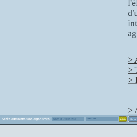
l'
d'
in
ag
> 
> 
> 
> 
Accès administrations organismes :