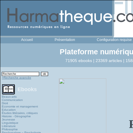
Accueil
Présentation
Configuration requise
Plateforme numériqu
71905 ebooks | 23369 articles | 158
>Recherche avancée
Ebooks
Beaux-arts
Communication
Droit
Economie et management
Education
Études littéraires, critiques
Histoire - Géographie
Jeunesse
Linguistique
Littérature
Philosophie
Psychanalyse – Psychologie