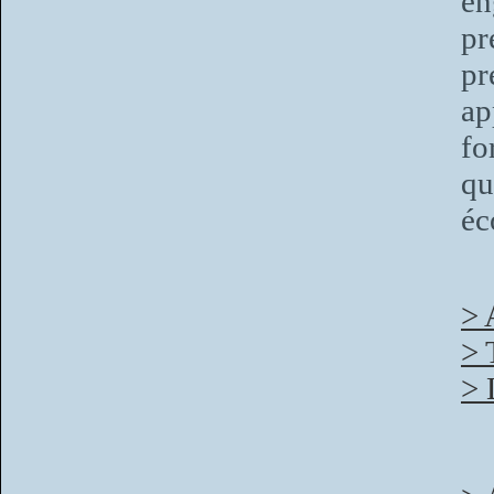
en
pr
pr
ap
f
qu
éc
> 
> 
> 