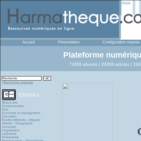
Accueil
Présentation
Configuration requise
Plateforme numériqu
71905 ebooks | 23369 articles | 158
>Recherche avancée
Ebooks
Beaux-arts
Communication
Droit
Economie et management
Education
Études littéraires, critiques
Histoire - Géographie
Jeunesse
Linguistique
Littérature
Philosophie
Psychanalyse – Psychologie