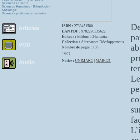
Sciences et Santé
Sciences Humaines - Ethnologie -
Sociologie
Sciences politiques et sociales
De
ISBN :
2738451500
Articles
EAN PDF :
9782296335622
pa
Éditeur :
Editions L'Harmattan
Collection :
Alternances Développements
VOD
ab
Nombre de pages :
186
1997
pr
Notice :
UNIMARC
|
MARC21
Audio
te
Le
pe
co
su
fa
L’