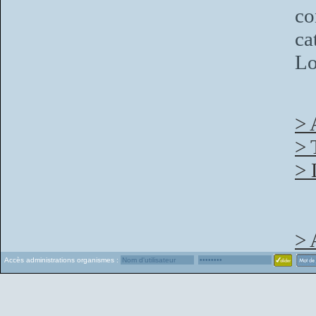
co
ca
Lo
> 
> 
> 
> 
Accès administrations organismes :