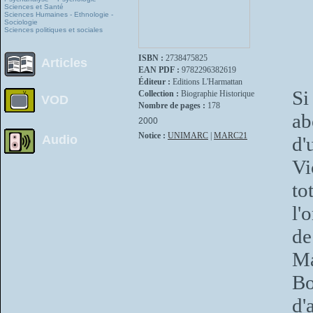
Sciences et Santé
Sciences Humaines - Ethnologie -
Sociologie
Sciences politiques et sociales
ISBN :
2738475825
Articles
EAN PDF :
9782296382619
Éditeur :
Editions L'Harmattan
Si
Collection :
Biographie Historique
VOD
Nombre de pages :
178
ab
2000
Notice :
UNIMARC
|
MARC21
Audio
d'
Vi
to
l'
de
Ma
Bo
d'