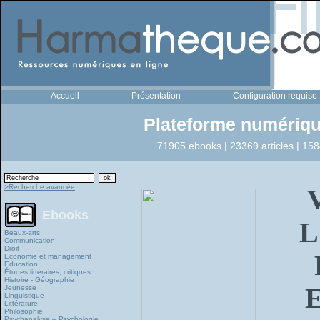
Accueil
Présentation
Configuration requise
Plateforme numériqu
71905 ebooks | 23369 articles | 158
>Recherche avancée
Ebooks
L
Beaux-arts
Communication
Droit
Economie et management
Education
Études littéraires, critiques
Histoire - Géographie
E
Jeunesse
Linguistique
Littérature
Philosophie
Psychanalyse – Psychologie