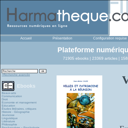
Accueil
Présentation
Configuration requise
Plateforme numériqu
71905 ebooks | 23369 articles | 158
>Recherche avancée
Ebooks
Beaux-arts
Communication
Droit
Economie et management
Education
Études littéraires, critiques
Histoire - Géographie
Jeunesse
Linguistique
Littérature
Philosophie
Psychanalyse – Psychologie