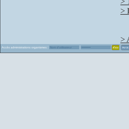
> 
> 
> 
Accès administrations organismes :