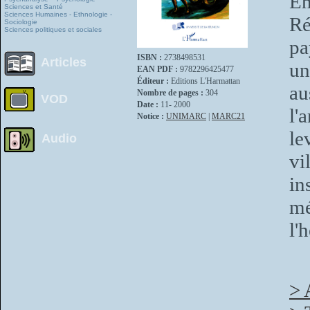
En
Sciences et Santé
Sciences Humaines - Ethnologie -
Ré
Sociologie
Sciences politiques et sociales
pa
ISBN :
2738498531
Articles
un
EAN PDF :
9782296425477
Éditeur :
Editions L'Harmattan
a
Nombre de pages :
304
VOD
Date :
11- 2000
l'
Notice :
UNIMARC
|
MARC21
le
Audio
vi
in
mé
l'
> 