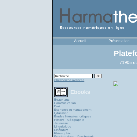
Accueil
Présentation
Plate
71905 eb
>Recherche avancée
Ebooks
Beaux-arts
Communication
Droit
Economie et management
Education
Études littéraires, critiques
Histoire - Géographie
Jeunesse
Linguistique
Littérature
Philosophie
Psychanalyse – Psychologie