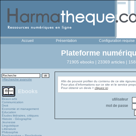
Accueil
Présentation
Configuration requise
Plateforme numériqu
71905 ebooks | 23369 articles | 158
>Recherche avancée
Afin de pouvoir profiter du contenu de ce site rigoure
Pour plus d'informations sur ce site et le service pro
Pour obtenir un devis >
cliquez ici
Ebooks
Beaux-arts
utilisateur
Communication
mot de passe
Droit
Economie et management
Education
Études littéraires, critiques
Histoire - Géographie
Jeunesse
Linguistique
Littérature
Philosophie
Psychanalyse – Psychologie