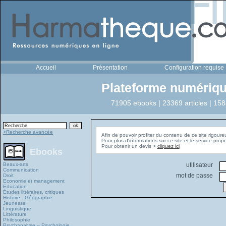
Accueil
Présentation
Configuration requise
Plateforme numériqu
71905 ebooks | 23369 articles | 158
>Recherche avancée
Afin de pouvoir profiter du contenu de ce site rigoure
Pour plus d'informations sur ce site et le service pro
Pour obtenir un devis >
cliquez ici
Ebooks
Beaux-arts
utilisateur
Communication
mot de passe
Droit
Economie et management
Education
Études littéraires, critiques
Histoire - Géographie
Jeunesse
Linguistique
Littérature
Philosophie
Psychanalyse – Psychologie