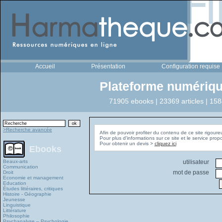
Accueil
Présentation
Configuration requise
Plateforme numériqu
71905 ebooks | 23369 articles | 158
>Recherche avancée
Afin de pouvoir profiter du contenu de ce site rigoure
Pour plus d'informations sur ce site et le service pro
Pour obtenir un devis >
cliquez ici
Ebooks
Beaux-arts
utilisateur
Communication
mot de passe
Droit
Economie et management
Education
Études littéraires, critiques
Histoire - Géographie
Jeunesse
Linguistique
Littérature
Philosophie
Psychanalyse – Psychologie